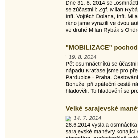
Dne 31. 8. 2014 se „osmnáct
se zúčastnili: Zgf. Milan Rybák
Inft. Vojtěch Dolana, Inft. Mil
ráno jsme vyrazili ve dvou au
ve druhé Milan Rybák s Ondro
"MOBILIZACE" pochod 
19. 8. 2014
Pět osumnáctníků se účastnil
nápadu Kraťase jsme pro přep
Pardubice - Praha. Cestování 
Bohužel při zpáteční cestě nám
hladověli. To hladovění se pro
Velké sarajevské mané
14. 7. 2014
28.6.2014 vyslala osmnáctka e
sarajevské manévry konající 