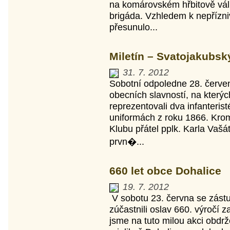
na komárovském hřbitově válk
brigáda. Vzhledem k nepřízni
přesunulo...
Miletín – Svatojakubský
31. 7. 2012
Sobotní odpoledne 28. červen
obecních slavností, na kterýc
reprezentovali dva infanteris
uniformách z roku 1866. Kromě
Klubu přátel pplk. Karla Vašá
prvn�...
660 let obce Dohalice
19. 7. 2012
V sobotu 23. června se zástu
zúčastnili oslav 660. výročí 
jsme na tuto milou akci obdrž