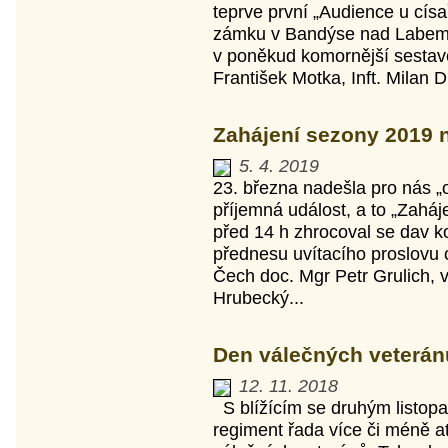
teprve první „Audience u císař
zámku v Bandýse nad Labem. 
v poněkud komornější sestavě
František Motka, Inft. Milan Dub
Zahájení sezony 2019 
5. 4. 2019
23. března nadešla pro nás „o
příjemná událost, a to „Zahá
před 14 h zhrocoval se dav 
přednesu uvítacího proslovu 
Čech doc. Mgr Petr Grulich,
Hrubecký...
Den válečných veteránů
12. 11. 2018
S blížícím se druhým listop
regiment řada více či méně a