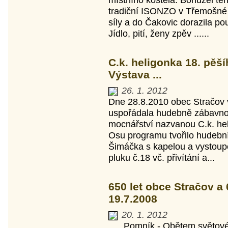
tradiční ISONZO v Třemošné 
síly a do Čakovic dorazila po
Jídlo, pití, ženy zpěv ......
C.k. heligonka 18. pěší
Výstava ...
26. 1. 2012
Dne 28.8.2010 obec Stračov 
uspořádala hudebně zábavnou
mocnářství nazvanou C.k. hel
Osu programu tvořilo hudebn
Šimáčka s kapelou a vystoup
pluku č.18 vč. přivítání a...
650 let obce Stračov a 
19.7.2008
20. 1. 2012
Pomník - Obětem světové v