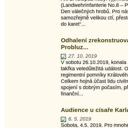
(LandwehrInfanterie No.8 – Pr
Den válečných hrobů. Pro ná
samozřejmě velikou ctí, přes
do karet“...
Odhalení zrekonstruov
Probluz...
27. 10. 2019
V sobotu 26.10.2019, konala
takřka veledůležitá událost.
regimentní pomníky Královéh
Celkem hojná účast lidu civil
spojení s dobrým počasím, př
finanční...
Audience u císaře Karl
6. 5. 2019
Sobota, 4.5. 2019. Pro mnohé 