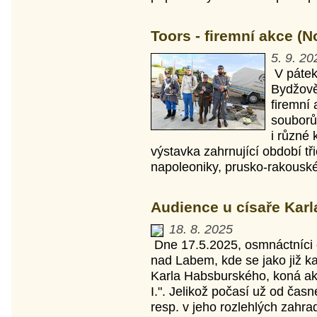
Toors - firemní akce (
5. 9. 20
V pátek
Bydžově
firemní 
souborů
i různé 
výstavka zahrnující období tři
napoleoniky, prusko-rakouské 
Audience u císaře Karl
18. 8. 2025
Dne 17.5.2025, osmnáctníci 
nad Labem, kde se jako již k
Karla Habsburského, koná ak
I.". Jelikož počasí už od čas
resp. v jeho rozlehlých zahr