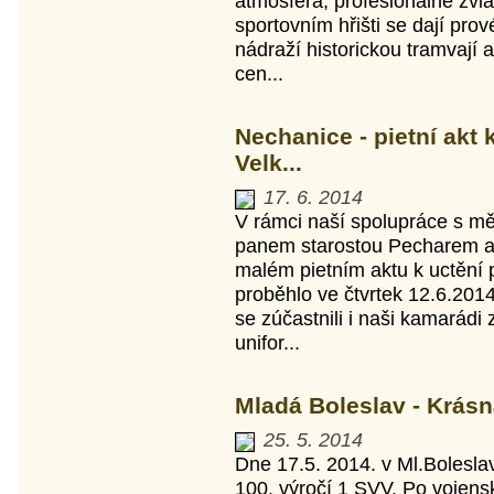
atmosféra, profesionálně zvl
sportovním hřišti se dají pro
nádraží historickou tramvají 
cen...
Nechanice - pietní akt
Velk...
17. 6. 2014
V rámci naší spolupráce s m
panem starostou Pecharem 
malém pietním aktu k uctění 
proběhlo ve čtvrtek 12.6.201
se zúčastnili i naši kamarádi 
unifor...
Mladá Boleslav - Krásn
25. 5. 2014
Dne 17.5. 2014. v Ml.Bolesl
100. výročí 1 SVV. Po vojen