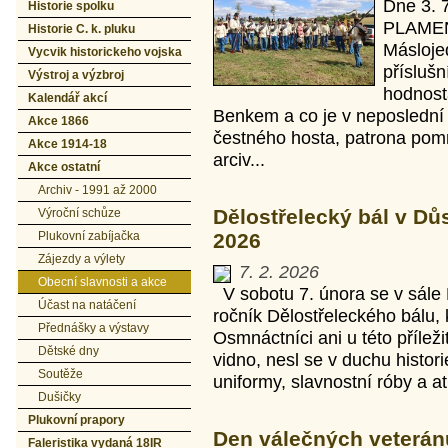
Dne 3. 
Historie spolku
PLAMEN 
Historie C. k. pluku
Másloje
Vycvik historickeho vojska
příslušn
Výstroj a výzbroj
hodnost
Kalendář akcí
Benkem a co je v neposlední 
Akce 1866
čestného hosta, patrona pom
Akce 1914-18
arciv...
Akce ostatní
Archiv - 1991 až 2000
Dělostřelecký bál v Dů
Výroční schůze
Plukovní zabíjačka
2026
Zájezdy a výlety
7. 2. 2026
Obecní slavnosti a akce
V sobotu 7. února se v sále D
Účast na natáčení
ročník Dělostřeleckého bálu,
Přednášky a výstavy
Osmnáctníci ani u této příleži
Dětské dny
vidno, nesl se v duchu histor
Soutěže
uniformy, slavnostní róby a at
Dušičky
Plukovní prapory
Den válečných veteránů
Faleristika vydaná 18IR