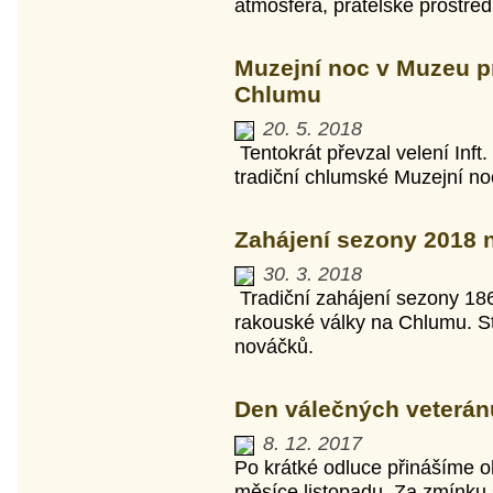
atmosféra, přátelské prostřed
Muzejní noc v Muzeu p
Chlumu
20. 5. 2018
Tentokrát převzal velení Inft.
tradiční chlumské Muzejní n
Zahájení sezony 2018 
30. 3. 2018
Tradiční zahájení sezony 18
rakouské války na Chlumu. Sti
nováčků.
Den válečných veteránů
8. 12. 2017
Po krátké odluce přinášíme o
měsíce listopadu. Za zmínku