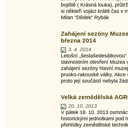
bojiště ( Krásná louka), průtr
si někteří vojáci krátili čas v
Milan "Dědek" Rybák
Zahájení sezóny Muzea
března 2014
3. 4. 2014
Letošní „šestašedesátkovou“ s
slavnostním otevření Muzea 
zahájení sezóny hlavní muzejn
prusko-rakouské války. Akce 
proto její součástí nebyla žád
Velká zemědělská AGR
20. 10. 2013
V pátek 18. 10. 2013 osmnáct
historickými jednotkami pod 
přehlídky zemědělské techni