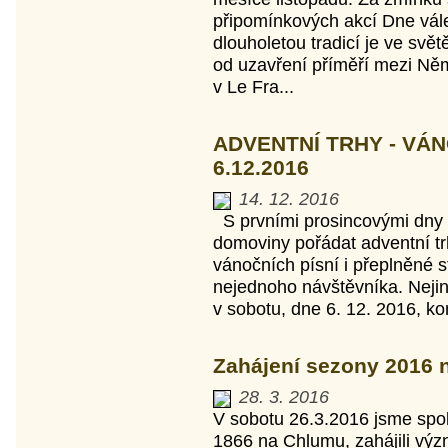
připomínkových akcí Dne vál
dlouholetou tradicí je ve svět
od uzavření příměří mezi Ně
v Le Fra...
ADVENTNÍ TRHY - VÁNO
6.12.2016
14. 12. 2016
S prvními prosincovými dny 
domoviny pořádat adventní tr
vánočních písní i přeplněné s
nejednoho návštěvníka. Nejin
v sobotu, dne 6. 12. 2016, kon
Zahájení sezony 2016 
28. 3. 2016
V sobotu 26.3.2016 jsme spo
1866 na Chlumu, zahájili výz