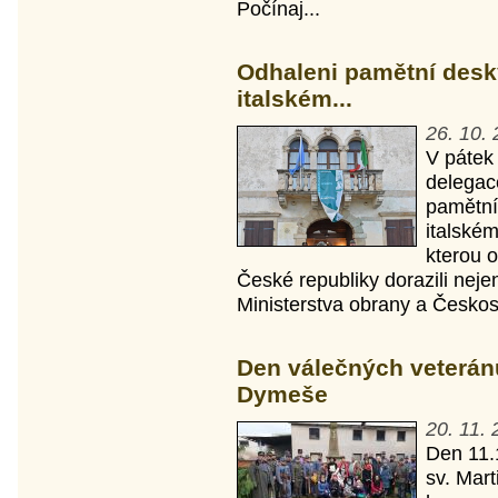
Počínaj...
Odhaleni pamětní des
italském...
26. 10.
V pátek 
delegac
pamětní
italském
kterou o
České republiky dorazili neje
Ministerstva obrany a Českos
Den válečných veterán
Dymeše
20. 11.
Den 11.
sv. Mar