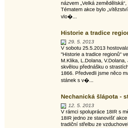
názvem „Velká zemědělská“, kt
Tématem akce bylo „vítězství t
vlo�...
Historie a tradice regi
29. 5. 2013
V sobotu 25.5.2013 hostoval
"Historie a tradice regionů" v
M.Klika, L.Dolana, V.Dolana, 
skvělou přednášku o strastí
1866. Předvedli jsme něco mál
stánek s v�...
Nechanická šlápota - s
12. 5. 2013
V rámci spolupráce 18IR s m
18IR jedno ze stanovišť akce
tradiční střelbu ze vzduchov