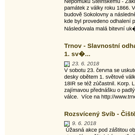
Nepomuku Steinskému - Zakla
památek z války roku 1866. 
budově Sokolovny a následně
kde byl provedeno odhalení p
Následovala malá bitevní uk�
Trnov - Slavnostní od
1. sv�...
23. 6. 2018
V sobotu 23. června se uskut
desky obětem 1. světové války
18IR se též zúčastnil. Korp. 
zajímavou přednášku o padlýc
válce. Více na http://www.trno
Rozsvícený Svíb - Čišt
9. 6. 2018
Úžasná akce pod záštitou o