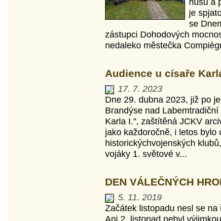
husu a 
je spja
se Dnem
zástupci Dohodových mocnos
nedaleko městečka Compiègne
Audience u císaře Karl
17. 7. 2023
Dne 29. dubna 2023, již po j
Brandýse nad Labemtradiční 
Karla I.", zaštítěná JCKV a
jako každoročně, i letos byl
historickýchvojenských klubů,
vojáky 1. světové v...
DEN VÁLEČNÝCH HROBŮ
5. 11. 2019
Začátek listopadu nesl se na 
Ani 2. listopad nebyl výjimko