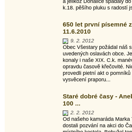
a jelikož Dohalice spadaly d
k.18. pěšího pluku s radostí js
650 let první písemné 
11.6.2010
9. 2. 2012
Obec Všestary požádal náš sp
uvedených oslavách obce. Jel
konaly i naše XIX. C.k. mané
opravdu časově křečovité. Ni
provedli pietní akt o pomníků
vysvěcení praporu...
Staré dobré časy - Aneb
100 ...
2. 2. 2012
Od našeho kamaráda Marka 
dostali pozvání na akci do Ča
místního kostela. Bohužel ter