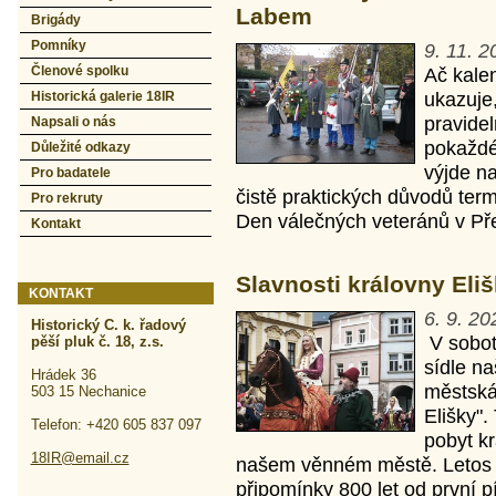
Labem
Brigády
Pomníky
9. 11. 2
Členové spolku
Ač kalen
ukazuje
Historická galerie 18IR
pravidel
Napsali o nás
pokaždé
Důležité odkazy
výjde na
Pro badatele
čistě praktických důvodů term
Pro rekruty
Den válečných veteránů v Př
Kontakt
Slavnosti královny Eliš
KONTAKT
6. 9. 20
Historický C. k. řadový
V sobotu
pěší pluk č. 18, z.s.
sídle na
Hrádek 36
městská
503 15 Nechanice
Elišky"
Telefon: +420 605 837 097
pobyt kr
18IR@email.cz
našem věnném městě. Letos b
připomínky 800 let od první 