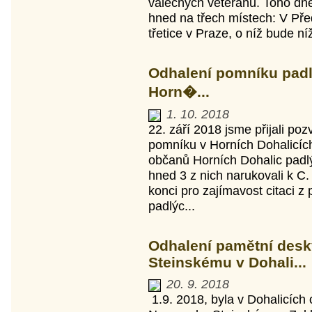
válečných veteránů. Toho dne
hned na třech místech: V Pře
třetice v Praze, o níž bude n
Odhalení pomníku padl
Horn�...
1. 10. 2018
22. září 2018 jsme přijali po
pomníku v Horních Dohalicíc
občanů Horních Dohalic padlý
hned 3 z nich narukovali k C
konci pro zajímavost citaci z
padlýc...
Odhalení pamětní des
Steinskému v Dohali...
20. 9. 2018
1.9. 2018, byla v Dohalicíc