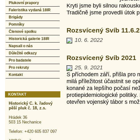
Plukovní prapory
Kryti jsme byli silnou rakousko
Faleristika vydaná 18IR
Tradičně jsme provedli útok pro
Brigády
Pomníky
Rozsvícený Svíb 11.6.
Členové spolku
Historická galerie 18IR
10. 6. 2022
Napsali o nás
Důležité odkazy
Rozsvícený Svíb 2021
Pro badatele
25. 9. 2021
Pro rekruty
S příchodem září, přišla pro
Kontakt
milá příležitost účastnit se 
konané za lepšího počasí než
protiepidemiologické politiky.
KONTAKT
otevřen vojenský tábor s možn
Historický C. k. řadový
pěší pluk č. 18, z.s.
Hrádek 36
503 15 Nechanice
Telefon: +420 605 837 097