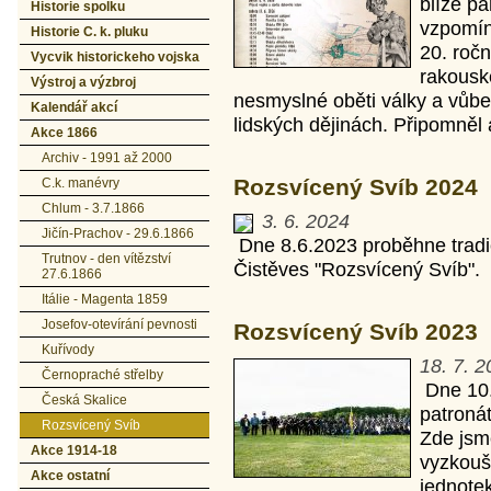
blíže p
Historie spolku
vzpomín
Historie C. k. pluku
20. ročn
Vycvik historickeho vojska
rakousk
Výstroj a výzbroj
nesmyslné oběti války a vůbec
Kalendář akcí
lidských dějinách. Připomněl a
Akce 1866
Archiv - 1991 až 2000
Rozsvícený Svíb 2024
C.k. manévry
Chlum - 3.7.1866
3. 6. 2024
Jičín-Prachov - 29.6.1866
Dne 8.6.2023 proběhne trad
Trutnov - den vítězství
Čistěves "Rozsvícený Svíb".
27.6.1866
Itálie - Magenta 1859
Josefov-otevírání pevnosti
Rozsvícený Svíb 2023
Kuřívody
18. 7. 2
Černopraché střelby
Dne 10.
Česká Skalice
patroná
Rozsvícený Svíb
Zde jsme
Akce 1914-18
vyzkouš
Akce ostatní
jednotek