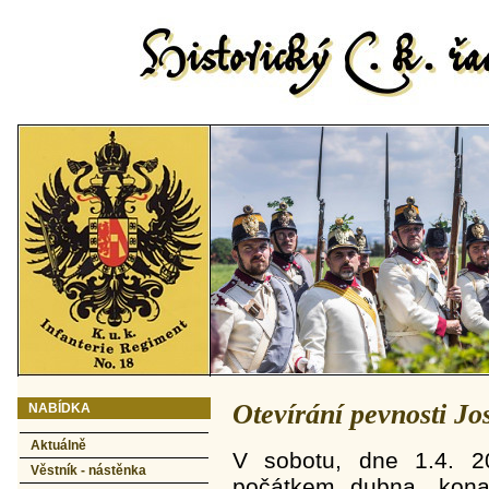
Otevírání pevnosti Jo
NABÍDKA
Aktuálně
V sobotu, dne 1.4. 2
Věstník - nástěnka
počátkem dubna, konal