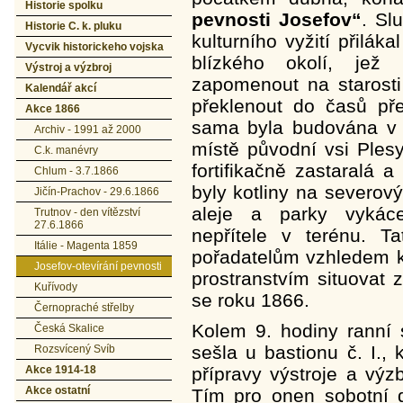
Historie spolku
pevnosti Josefov“
. Sl
Historie C. k. pluku
kulturního vyžití přilák
Vycvik historickeho vojska
blízkého okolí, jež 
Výstroj a výzbroj
zapomenout na starost
Kalendář akcí
překlenout do časů př
Akce 1866
sama byla budována v 8
Archiv - 1991 až 2000
místě původní vsi Plesy
C.k. manévry
fortifikačně zastaralá 
Chlum - 3.7.1866
byly kotliny na severo
Jičín-Prachov - 29.6.1866
aleje a parky vykác
Trutnov - den vítězství
27.6.1866
nepřítele v terénu. T
Itálie - Magenta 1859
pořadatelům vzhledem k
Josefov-otevírání pevnosti
prostranstvím situovat 
Kuřívody
se roku 1866.
Černopraché střelby
Kolem 9. hodiny ranní 
Česká Skalice
sešla u bastionu č. I.,
Rozsvícený Svíb
Akce 1914-18
přípravy výstroje a výz
Akce ostatní
Tím pro onen sobotní d