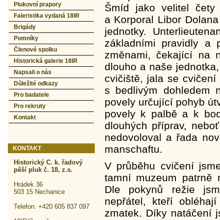
Plukovní prapory
Šmíd jako velitel čety
Faleristika vydaná 18IR
a Korporal Libor Dolana
Brigády
jednotky. Unterlieuten
Pomníky
základními pravidly a
Členové spolku
změnami, čekající na n
Historická galerie 18IR
dlouho a naše jednotka,
Napsali o nás
cvičiště, jala se cvičen
Důležité odkazy
s bedlivým dohledem na
Pro badatele
povely určující pohyb útv
Pro rekruty
povely k palbě a k bo
Kontakt
dlouhých příprav, nebo
nedovoloval a řada nov
manschaftu.
KONTAKT
Historický C. k. řadový
V průběhu cvičení jsme
pěší pluk č. 18, z.s.
tamní muzeum patrně n
Hrádek 36
Dle pokynů režie jsm
503 15 Nechanice
nepřátel, kteří obléhají
Telefon: +420 605 837 097
zmatek. Díky natáčení 