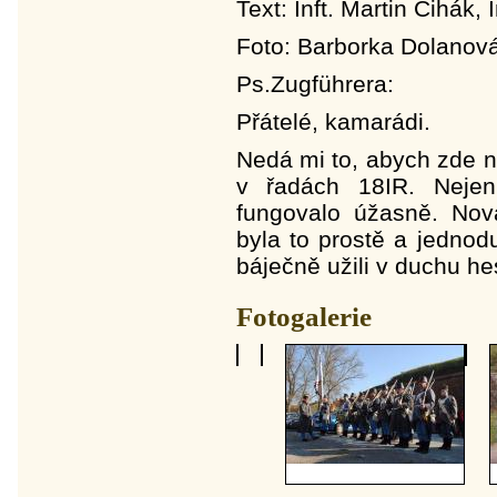
Text: Inft. Martin Čihák, 
Foto: Barborka Dolanov
Ps.Zugführera:
Přátelé, kamarádi.
Nedá mi to, abych zde
v řadách 18IR. Nejen
fungovalo úžasně. Nová
byla to prostě a jednod
báječně užili v duchu he
Fotogalerie