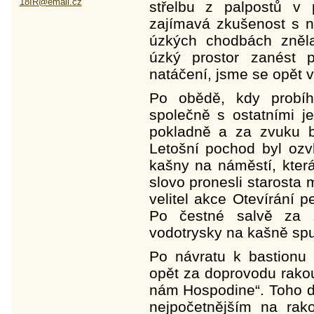
18IR@email.cz
střelbu z palpostů v
zajímavá zkušenost s 
úzkých chodbách zněla
úzký prostor zanést 
natáčení, jsme se opět vr
Po obědě, kdy probíh
společně s ostatními je
pokladně a za zvuku 
Letošní pochod byl ozv
kašny na náměstí, kter
slovo pronesli starosta 
velitel akce Otevírání 
Po čestné salvě za 
vodotrysky na kašně spu
Po návratu k bastionu 
opět za doprovodu rako
nám Hospodine“. Toho dn
nejpočetnějším na rak