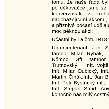
tomu, že naše řada by
po děkovačce jsme se vr
konverzovali v kru
nadcházejícími akcemi, 
a příznivé počasí udělal
moc pěknou akci.
Účastni byli a četu IR18 
Unterlieutenant Jan Š
tambor Milan Rybák, K
Němec, Gft. tambor 
Trutnovský, , Inft. Voj
Inft. Milan Dubický, Inf
Martin Čihák,Inft. Jan By
Inft. Petr Bystřický ml.
Inft. Štěpán Šmíd, Anw
konečně náš milý čestný