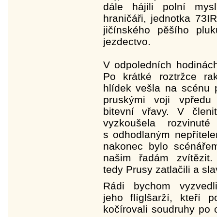
dále hájili polní my
hraničáři, jednotka 73I
jičínského pěšího pluk
jezdectvo.
V odpoledních hodinách
Po krátké roztržce ra
hlídek vešla na scénu 
pruskými voji vpředu
bitevní vřavy. V člen
vyzkoušela rozvinut
s odhodlaným nepřítele
nakonec bylo scénářem
našim řadám zvítězit
tedy Prusy zatlačili a sla
Rádi bychom vyzvedli
jeho flíglšarží, kteří
kočírovali soudruhy po 