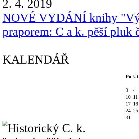
2. 4. 2019
NOVÉ VYDÁNÍ knihy "Vých
praporem: C a k. pěší pluk 
KALENDÁŘ
Po
Út
3
4
10
11
17
18
24
25
31