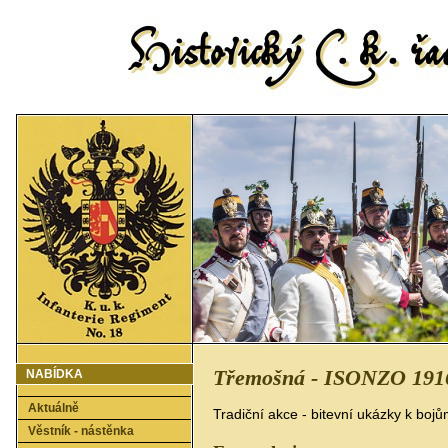
Třemošná - ISONZO 1916
NABÍDKA
Aktuálně
Tradiční akce - bitevní ukázky k bojů
Věstník - nástěnka