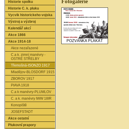
Fotogalerie
Historie spolku
Historie C. k. pluku
Vycvik historickeho vojska
Výstroj a výzbroj
Kalendář akcí
Akce 1866
POZVÁNKA PLAKÁT
Akce 1914-18
Akce nezařazené
C.a k. zimní manévry -
OSTRÉ STŘELBY
Třemošná-ISONZO 1917
Mladějov-BLOSDORF 1915
ZBOROV 1917
PIAVA 1918
C.a k manévry-PLUMLOV
C. a k. manévry IWW 18IR
Konopiště
JOSEFSTADT
Akce ostatní
Plukovní prapory