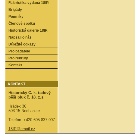
Faleristika vydaná 18IR
Brigády
Pomníky
Členové spolku
Historická galerie 18IR
Napsali o nás
Důležité odkazy
Pro badatele
Pro rekruty
Kontakt
KONTAKT
Historický C. k. řadový
pěší pluk č. 18, z.s.
Hrádek 36
503 15 Nechanice
Telefon: +420 605 837 097
18IR@email.cz